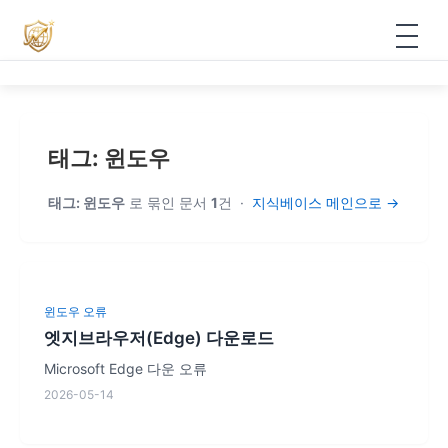
⚡ VPN
▾
VPN 요금제 안내
📚 지식베이스
태그: 윈도우
VPN 크레딧 적립
태그: 윈도우
로 묶인 문서
1
건 ·
지식베이스 메인으로 →
📞 지콜차이나
VPN 신청
📊 무료 서비스
▾
VPN 다운로드
📊 무료 구독 관리
로그인
윈도우 오류
엣지브라우저(Edge) 다운로드
VPN 사용 설명서
🇰🇷 무료 도구함
Microsoft Edge 다운 오류
회원가입
2026-05-14