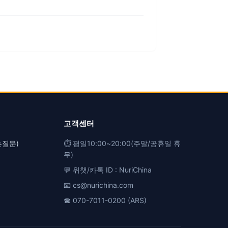
고객센터
는질문)
⏱️ 평일10:00~20:00(주말/공휴일 휴
무)
💬 위챗/카톡 ID : NuriChina
📧 cs@nurichina.com
☎ 070-7011-0200 (ARS)