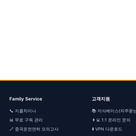
Family Service
고객지원
📞 지콜차이나
📚 지식베이스(자주묻
📊 무료 구독 관리
👩‍💻 1:1 온라인 문의
🔗 중국운전면허 모의고사
⬇️ VPN 다운로드