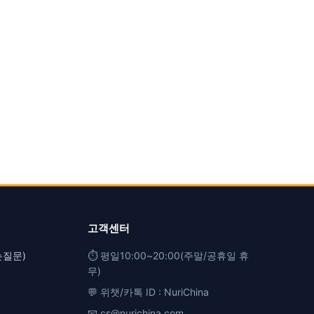
고객센터
는질문)
⏱️ 평일10:00~20:00(주말/공휴일 휴
무)
💬 위챗/카톡 ID : NuriChina
📧 cs@nurichina.com