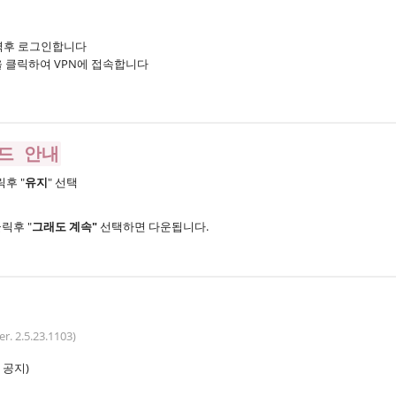
입력후 로그인합니다
을 클릭하여 VPN에 접속합니다
드 안내
릭후 "
유지
" 선택
릭후 "
그래도 계속"
선택하면 다운됩니다.
er. 2.5.23.1103)
 공지)