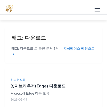
⚡ VPN
▾
VPN 요금제 안내
📚 지식베이스
태그: 다운로드
VPN 크레딧 적립
태그: 다운로드
로 묶인 문서
1
건 ·
지식베이스 메인으로
📞 지콜차이나
→
VPN 신청
📊 무료 서비스
▾
VPN 다운로드
📊 무료 구독 관리
로그인
윈도우 오류
VPN 사용 설명서
🇰🇷 무료 도구함
엣지브라우저(Edge) 다운로드
회원가입
Microsoft Edge 다운 오류
2026-05-14