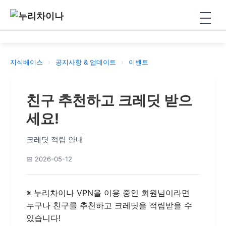
⚡ VPN
▾
지식베이스
›
공지사항 & 업데이트
›
이벤트
VPN 요금제 안내
📚 지식베이스
친구 추천하고 크레딧 받으
VPN 크레딧 적립
📞 지콜차이나
세요!
VPN 신청
📊 무료 서비스
▾
크레딧 적립 안내
VPN 다운로드
📊 무료 구독 관리
로그인
📅 2026-05-12
VPN 사용 설명서
🇰🇷 무료 도구함
회원가입
※ 누리차이나 VPN을 이용 중인 회원님이라면
누구나 친구를 추천하고 크레딧을 적립받을 수
있습니다!