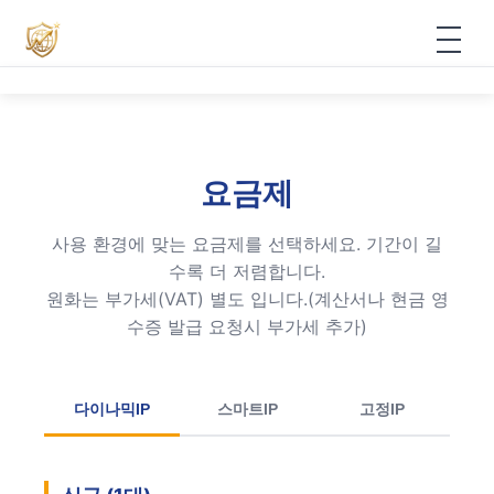
⚡ VPN
▾
VPN 요금제 안내
📚 지식베이스
요금제
VPN 크레딧 적립
📞 지콜차이나
사용 환경에 맞는 요금제를 선택하세요. 기간이 길
VPN 신청
수록 더 저렴합니다.
📊 무료 서비스
▾
원화는 부가세(VAT) 별도 입니다.(계산서나 현금 영
VPN 다운로드
수증 발급 요청시 부가세 추가)
📊 무료 구독 관리
로그인
VPN 사용 설명서
🇰🇷 무료 도구함
회원가입
다이나믹IP
스마트IP
고정IP